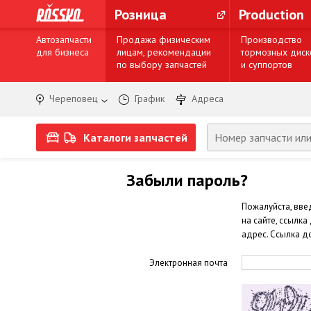
Розница
Production
Автозапчасти
Продажа физическим
Производство
для бизнеса
лицам, рекомендации
тормозных диск
по выбору запчастей
и суппортов
Череповец
График
Адреса
Каталоги запчастей
Забыли пароль?
Пожалуйста, вве
на сайте, ссылк
адрес. Ссылка до
Электронная почта